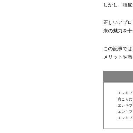
しかし、頭皮
正しいアプロ
来の魅力を十
この記事では
メリットや痛
エレキブ
肩こりに
エレキブ
エレキブ
エレキブ