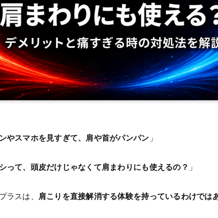
ンやスマホを見すぎて、肩や首がパンパン
」
シって、頭皮だけじゃなくて肩まわりにも使えるの？
」
プラスは、
肩こりを直接解消する体験を持っているわけでは