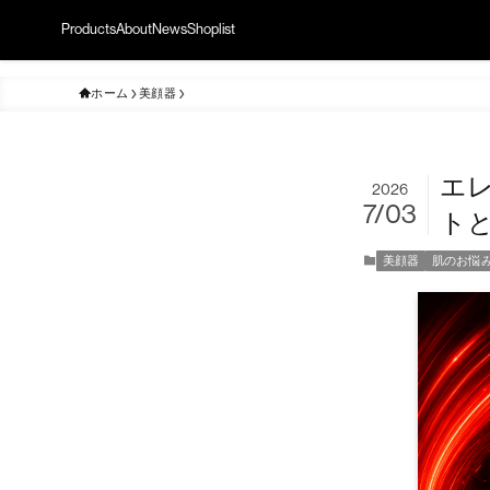
Products
About
News
Shoplist
ホーム
美顔器
エ
2026
7/03
ト
美顔器
肌のお悩