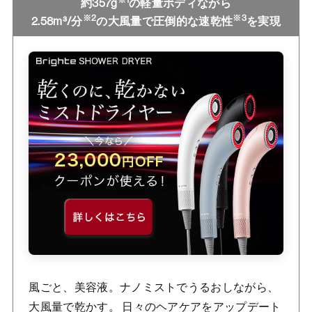
※1
約357g
の軽量ボディながら
※2
※3
2.58m³/分
の大風量で圧倒的な速乾性
を実現
風ごと、美容液。ナノミストでうるおしながら、
大風量で乾かす。 日々のヘアケアをアップデート