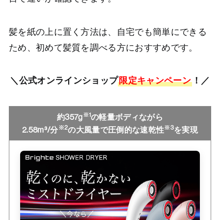
髪を紙の上に置く方法は、自宅でも簡単にできる
ため、初めて髪質を調べる方におすすめです。
＼公式オンラインショップ
限定キャンペーン
！／
※1
約357g
の軽量ボディながら
※2
※3
2.58m³/分
の大風量で圧倒的な速乾性
を実現