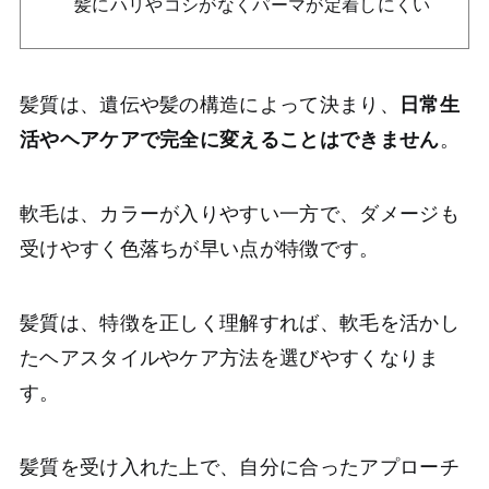
髪にハリやコシがなくパーマが定着しにくい
Products
SHOWER DRYER
ELEKI LIFTGEL
MIST SERUM
ELEKI BRUSH+
ELEKI LOTION
ELEKI LIFT
ELEKILIFT MASK
髪質は、遺伝や髪の構造によって決まり、
日常生
活やヘアケアで完全に変えることはできません
。
About
News
Shoplist
軟毛は、カラーが入りやすい一方で、ダメージも
FAQ
Contact
受けやすく色落ちが早い点が特徴です。
会社概要
髪質は、特徴を正しく理解すれば、軟毛を活かし
プライバシーポリシー
利用規約
個人情報保護方針
たヘアスタイルやケア方法を選びやすくなりま
特定商取引法に基づく表記
す。
髪質を受け入れた上で、自分に合ったアプローチ