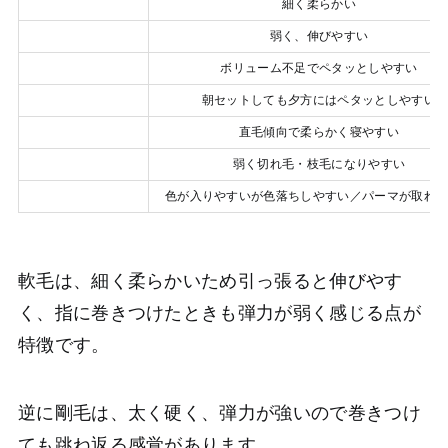
髪の太さ
細く柔らかい
ハリ・コシ
弱く、伸びやすい
見た目の印象
ボリューム不足でペタッとしやすい
スタイリングの持ち
朝セットしても夕方にはペタッとしやすい
くせ毛のなりやすさ
直毛傾向で柔らかく寝やすい
ダメージ耐性
弱く切れ毛・枝毛になりやすい
カラー・パーマ
色が入りやすいが色落ちしやすい／パーマが取れ
軟毛は、細く柔らかいため引っ張ると伸びやす
く、指に巻きつけたときも弾力が弱く感じる点が
特徴です。
逆に剛毛は、太く硬く、弾力が強いので巻きつけ
ても跳ね返る感覚があります。