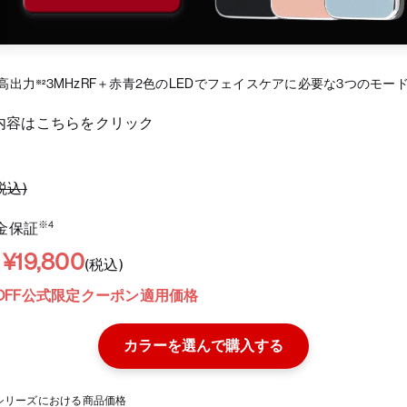
高出力
3MHzRF＋赤青2色のLEDでフェイスケアに必要な3つのモー
※2
内容はこちらをクリック
(税込)
※4
金保証
¥19,800
→
(税込)
0円OFF公式限定クーポン適用価格
カラーを選んで購入する
hteシリーズにおける商品価格