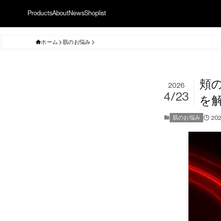
Products
About
News
Shoplist
ホーム
肌のお悩み
頬
2026
4/23
を
20
肌のお悩み