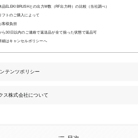
品ELEKI BRUSHとの出力W数（RF出力時）の比較（当社調べ）
リフトのご購入によって
お客様負担
から30日以内のご連絡で返送品が全て揃った状態で返品可
詳細は
キャンセルポリシー
へ
eのコンテンツポリシー
ィクス株式会社について
目次