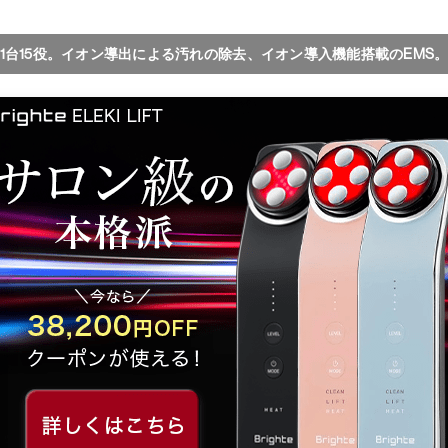
1台15役。イオン導出による汚れの除去、イオン導入機能搭載のEMS