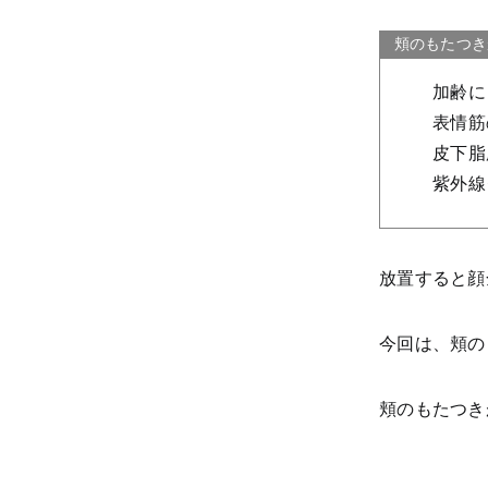
頬のもたつき
加齢に
表情筋
皮下脂
紫外線
放置すると顔
今回は、頬の
頬のもたつき