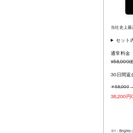
当社史上最
セット
通常料金
¥58,000
30日間返
￥58,000
38,20
※1：Brig