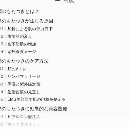
頬のもたつきとは？
頬のもたつきが生じる原因
加齢による肌の弾力低下
表情筋の衰え
皮下脂肪の増加
紫外線ダメージ
頬のもたつきのケア方法
頬のVトレ
リンパマッサージ
保湿と紫外線対策
生活習慣の見直し
EMS美顔器で肌の印象を整える
頬のもたつきに効果的な美容医療
ヒアルロン酸注入
ボトックスリフト