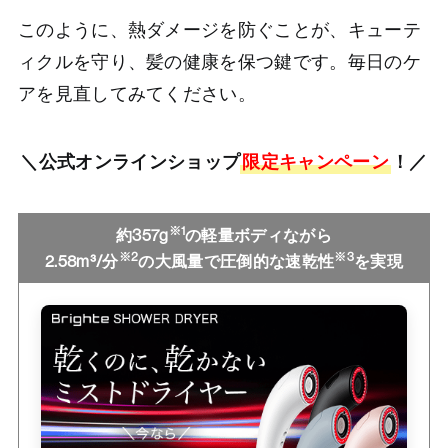
このように、熱ダメージを防ぐことが、キューテ
ィクルを守り、髪の健康を保つ鍵です。毎日のケ
アを見直してみてください。
＼公式オンラインショップ
限定キャンペーン
！／
※1
約357g
の軽量ボディながら
※2
※3
2.58m³/分
の大風量で圧倒的な速乾性
を実現