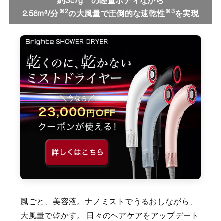
約357g
の軽量ボディながら
※2
※3
2.58m³/分
の大風量で圧倒的な速乾性
を実現
風ごと、美容液。ナノミストでうるおしながら、
大風量で乾かす。 日々のヘアケアをアップデート