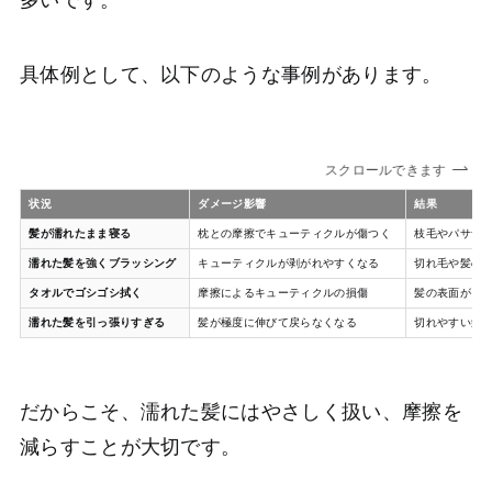
具体例として、以下のような事例があります。
スクロールできます
状況
ダメージ影響
結果
髪が濡れたまま寝る
枕との摩擦でキューティクルが傷つく
枝毛やパサつ
濡れた髪を強くブラッシング
キューティクルが剥がれやすくなる
切れ毛や髪の
タオルでゴシゴシ拭く
摩擦によるキューティクルの損傷
髪の表面がざ
濡れた髪を引っ張りすぎる
髪が極度に伸びて戻らなくなる
切れやすい髪
だからこそ、濡れた髪にはやさしく扱い、摩擦を
減らすことが大切です。