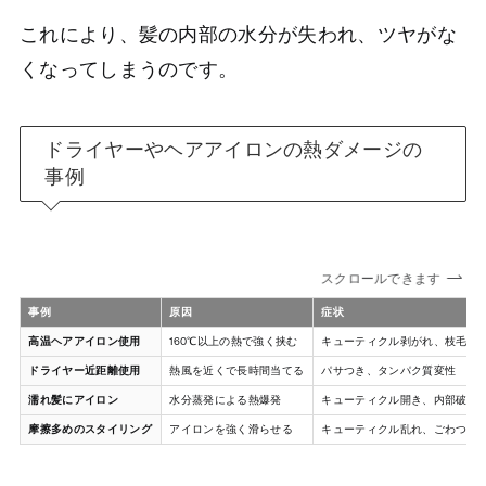
これにより、髪の内部の水分が失われ、ツヤがな
くなってしまうのです。
ドライヤーやヘアアイロンの熱ダメージの
事例
スクロールできます
事例
原因
症状
高温ヘアアイロン使用
160℃以上の熱で強く挟む
キューティクル剥がれ、枝毛
ドライヤー近距離使用
熱風を近くで長時間当てる
パサつき、タンパク質変性
濡れ髪にアイロン
水分蒸発による熱爆発
キューティクル開き、内部破壊
摩擦多めのスタイリング
アイロンを強く滑らせる
キューティクル乱れ、ごわつき