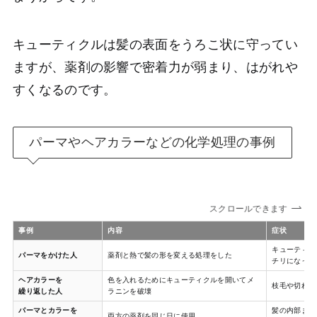
キューティクルは髪の表面をうろこ状に守ってい
ますが、薬剤の影響で密着力が弱まり、はがれや
すくなるのです。
パーマやヘアカラーなどの化学処理の事例
スクロールできます
事例
内容
症状
キューティク
パーマをかけた人
薬剤と熱で髪の形を変える処理をした
チリになった
ヘアカラーを
色を入れるためにキューティクルを開いてメ
枝毛や切れ毛
繰り返した人
ラニンを破壊
パーマとカラーを
髪の内部まで
両方の薬剤を同じ日に使用